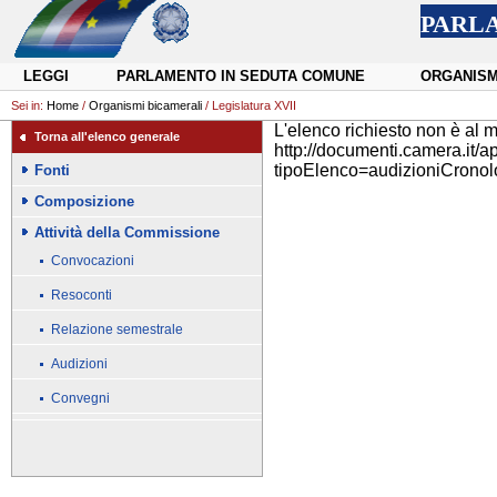
PARL
LEGGI
PARLAMENTO IN SEDUTA COMUNE
ORGANISM
Sei in:
Home
/
Organismi bicamerali
/ Legislatura XVII
L'elenco richiesto non è al 
Torna all'elenco generale
http://documenti.camera.it/
tipoElenco=audizioniCrono
Fonti
Composizione
Attività della Commissione
Convocazioni
Resoconti
Relazione semestrale
Audizioni
Convegni